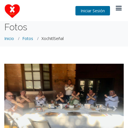
Iniciar Sesión
Fotos
Inicio
Fotos
XochitlSeñal
Previous
Next